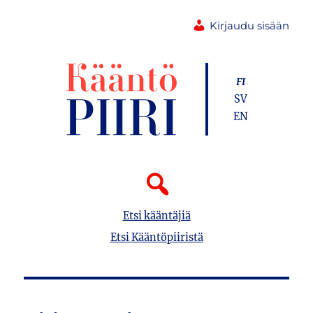
Kirjaudu sisään
FI
SV
EN
Etsi kääntäjiä
Etsi Kääntöpiiristä