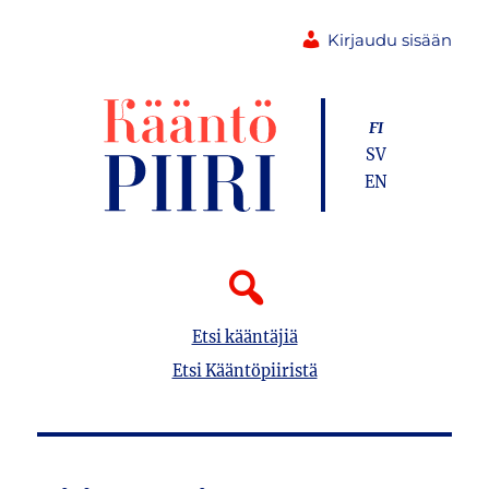
Kirjaudu sisään
FI
SV
EN
Etsi kääntäjiä
Etsi Kääntöpiiristä