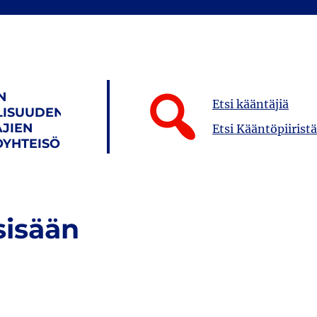
N
Etsi kääntäjiä
LISUUDEN
JIEN
Etsi Kääntöpiiristä
YHTEISÖ
sisään