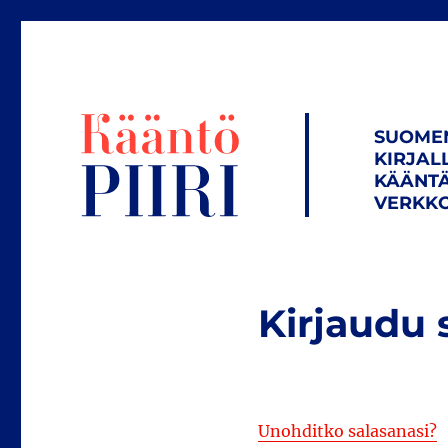
SUOME
KIRJAL
KÄÄNTÄ
VERKKO
Kirjaudu 
Unohditko salasanasi?