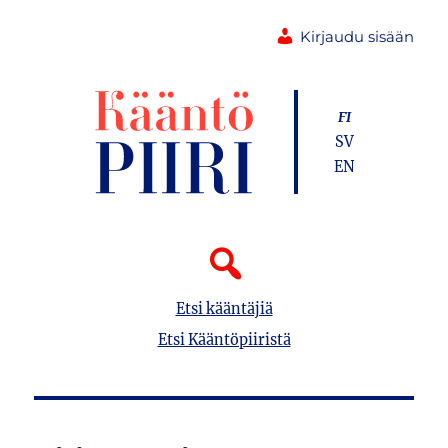
Kirjaudu sisään
FI
SV
EN
Etsi kääntäjiä
Etsi Kääntöpiiristä