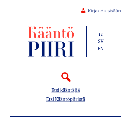
Kirjaudu sisään
FI
SV
EN
Etsi kääntäjiä
Etsi Kääntöpiiristä