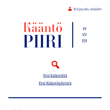
Kirjaudu sisään
FI
SV
EN
Etsi kääntäjiä
Etsi Kääntöpiiristä