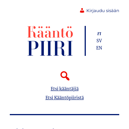
Kirjaudu sisään
FI
SV
EN
Etsi kääntäjiä
Etsi Kääntöpiiristä