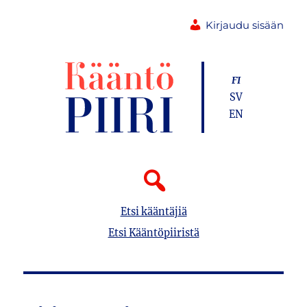
Kirjaudu sisään
FI
SV
EN
Etsi kääntäjiä
Etsi Kääntöpiiristä