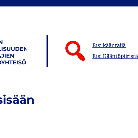
N
Etsi kääntäjiä
LISUUDEN
JIEN
Etsi Kääntöpiiristä
YHTEISÖ
sisään