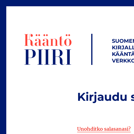
SUOME
KIRJAL
KÄÄNTÄ
VERKKO
Kirjaudu 
Unohditko salasanasi?