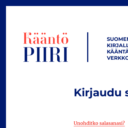
SUOME
KIRJAL
KÄÄNTÄ
VERKKO
Kirjaudu 
Unohditko salasanasi?