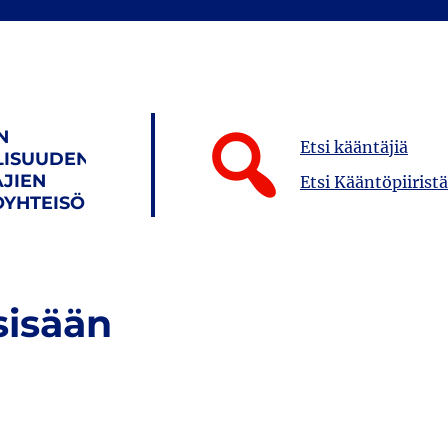
N
Etsi kääntäjiä
LISUUDEN
JIEN
Etsi Kääntöpiiristä
YHTEISÖ
sisään