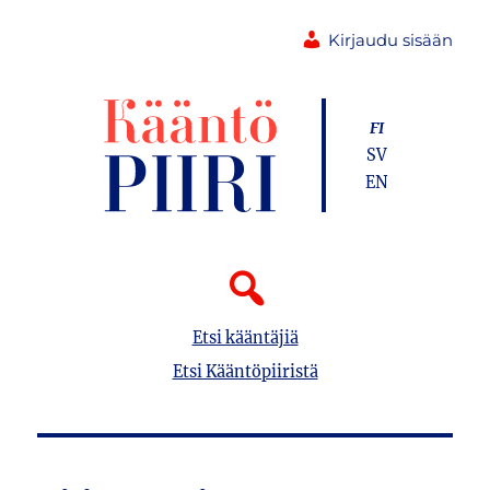
Kirjaudu sisään
FI
SV
EN
Etsi kääntäjiä
Etsi Kääntöpiiristä