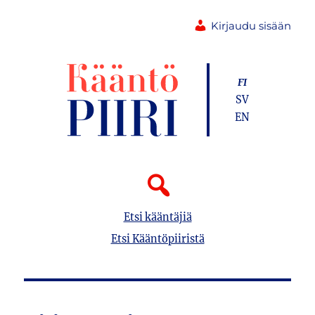
Kirjaudu sisään
FI
SV
EN
Etsi kääntäjiä
Etsi Kääntöpiiristä