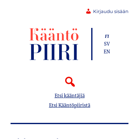
Kirjaudu sisään
FI
SV
EN
Etsi kääntäjiä
Etsi Kääntöpiiristä