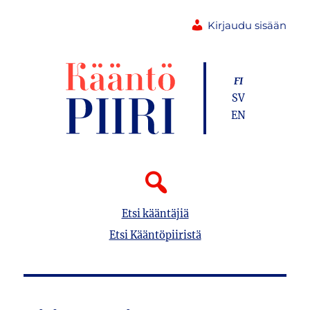
Kirjaudu sisään
FI
SV
EN
Etsi kääntäjiä
Etsi Kääntöpiiristä