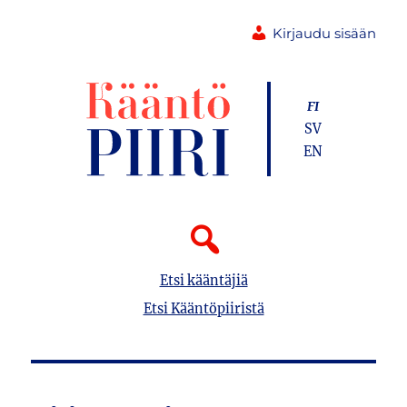
Kirjaudu sisään
FI
SV
EN
Etsi kääntäjiä
Etsi Kääntöpiiristä