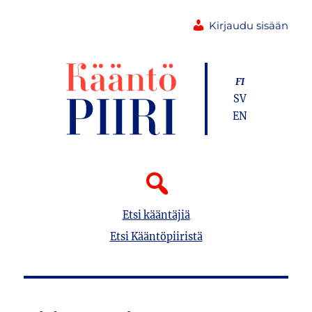
Kirjaudu sisään
FI
SV
EN
Etsi kääntäjiä
Etsi Kääntöpiiristä