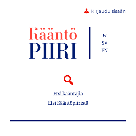
Kirjaudu sisään
FI
SV
EN
Etsi kääntäjiä
Etsi Kääntöpiiristä