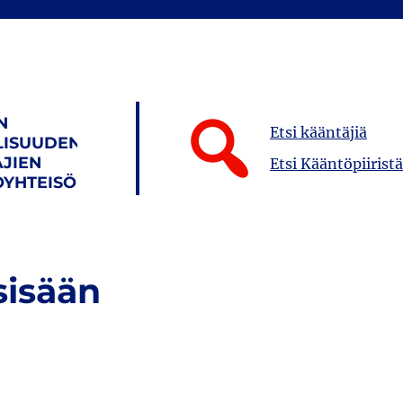
N
Etsi kääntäjiä
LISUUDEN
JIEN
Etsi Kääntöpiiristä
YHTEISÖ
sisään