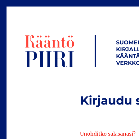
SUOME
KIRJAL
KÄÄNTÄ
VERKKO
Kirjaudu 
Unohditko salasanasi?