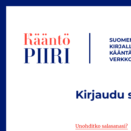
SUOME
KIRJAL
KÄÄNTÄ
VERKKO
Kirjaudu 
Unohditko salasanasi?