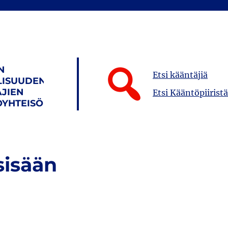
N
Etsi kääntäjiä
LISUUDEN
JIEN
Etsi Kääntöpiiristä
YHTEISÖ
sisään