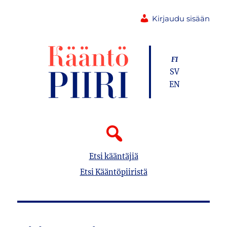
Kirjaudu sisään
FI
SV
EN
Etsi kääntäjiä
Etsi Kääntöpiiristä