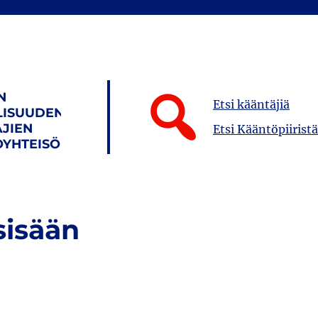
N
Etsi kääntäjiä
LISUUDEN
JIEN
Etsi Kääntöpiiristä
YHTEISÖ
sisään