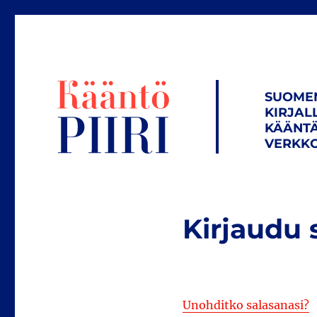
SUOME
KIRJAL
KÄÄNTÄ
VERKKO
Kirjaudu 
Unohditko salasanasi?