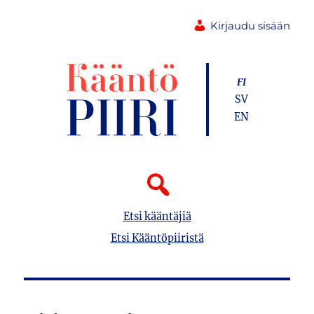
Kirjaudu sisään
FI
SV
EN
Etsi kääntäjiä
Etsi Kääntöpiiristä