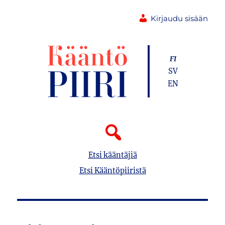
Kirjaudu sisään
FI
SV
EN
Etsi kääntäjiä
Etsi Kääntöpiiristä