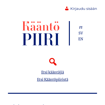
Kirjaudu sisään
FI
SV
EN
Etsi kääntäjiä
Etsi Kääntöpiiristä