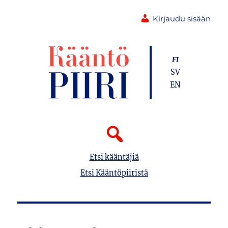
Kirjaudu sisään
FI
SV
EN
Etsi kääntäjiä
Etsi Kääntöpiiristä