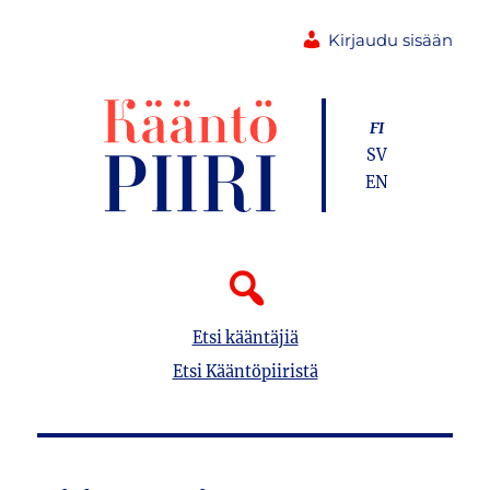
Kirjaudu sisään
FI
SV
EN
Etsi kääntäjiä
Etsi Kääntöpiiristä