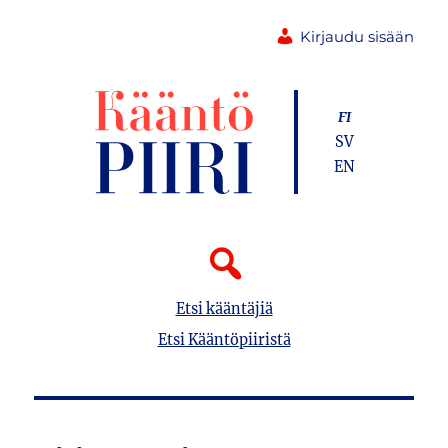
Kirjaudu sisään
FI
SV
EN
Etsi kääntäjiä
Etsi Kääntöpiiristä