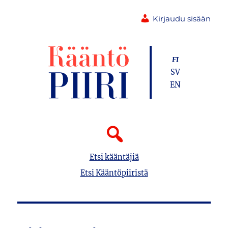
Kirjaudu sisään
FI
SV
EN
Etsi kääntäjiä
Etsi Kääntöpiiristä