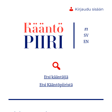
Kirjaudu sisään
FI
SV
EN
Etsi kääntäjiä
Etsi Kääntöpiiristä