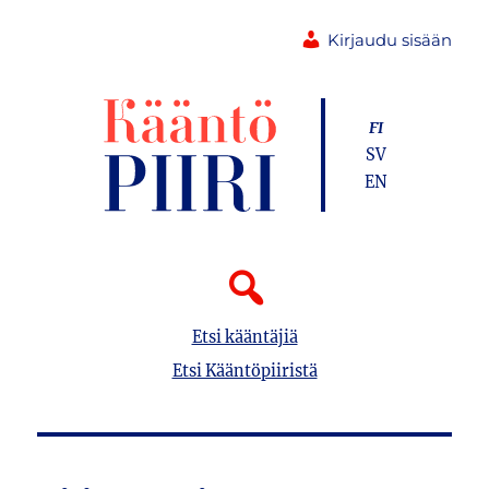
Kirjaudu sisään
FI
SV
EN
Etsi kääntäjiä
Etsi Kääntöpiiristä