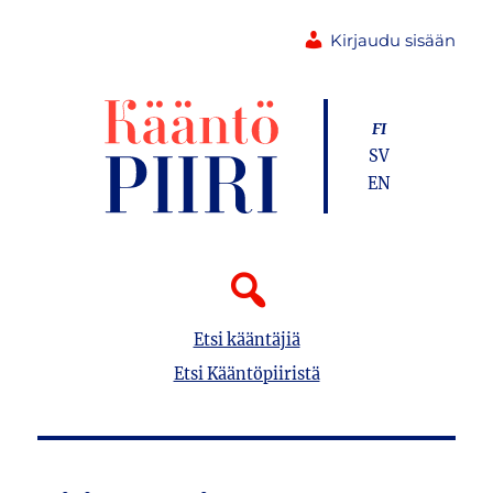
Kirjaudu sisään
FI
SV
EN
Etsi kääntäjiä
Etsi Kääntöpiiristä