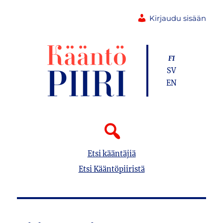
Kirjaudu sisään
FI
SV
EN
Etsi kääntäjiä
Etsi Kääntöpiiristä