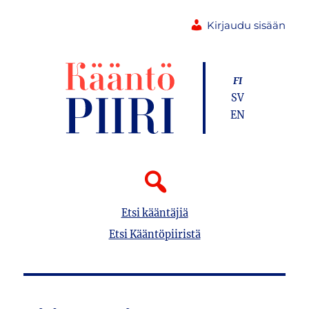
Kirjaudu sisään
FI
SV
EN
Etsi kääntäjiä
Etsi Kääntöpiiristä