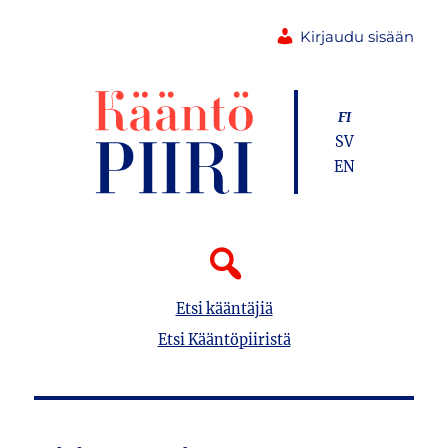
Kirjaudu sisään
FI
SV
EN
Etsi kääntäjiä
Etsi Kääntöpiiristä