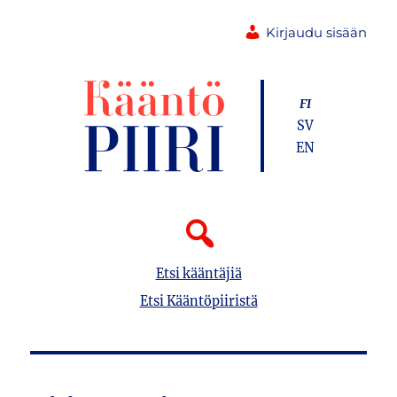
Kirjaudu sisään
FI
SV
EN
Etsi kääntäjiä
Etsi Kääntöpiiristä