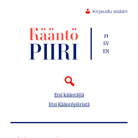
Kirjaudu sisään
FI
SV
EN
Etsi kääntäjiä
Etsi Kääntöpiiristä