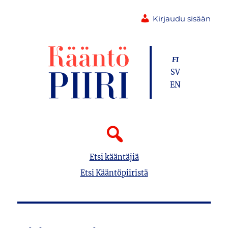
Kirjaudu sisään
FI
SV
EN
Etsi kääntäjiä
Etsi Kääntöpiiristä