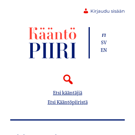
Kirjaudu sisään
FI
SV
EN
Etsi kääntäjiä
Etsi Kääntöpiiristä