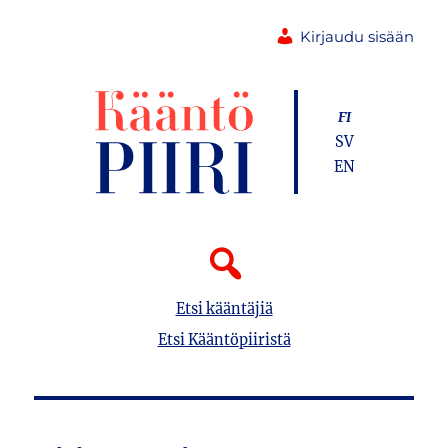
Kirjaudu sisään
FI
SV
EN
Etsi kääntäjiä
Etsi Kääntöpiiristä