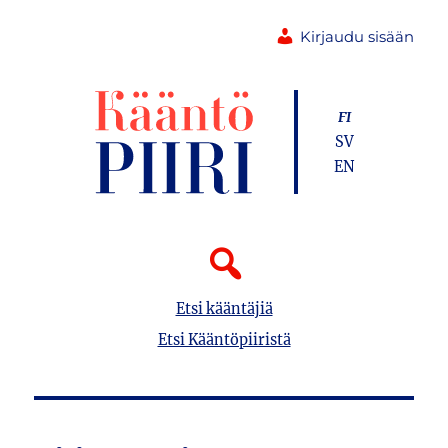
Kirjaudu sisään
FI
SV
EN
Etsi kääntäjiä
Etsi Kääntöpiiristä