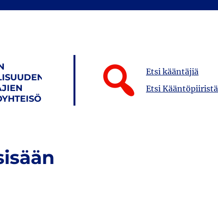
N
Etsi kääntäjiä
LISUUDEN
JIEN
Etsi Kääntöpiiristä
YHTEISÖ
sisään