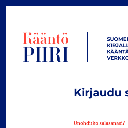
SUOME
KIRJAL
KÄÄNTÄ
VERKKO
Kirjaudu 
Unohditko salasanasi?