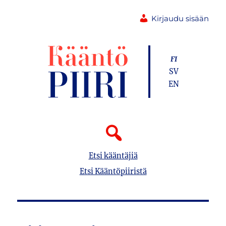
Kirjaudu sisään
FI
SV
EN
Etsi kääntäjiä
Etsi Kääntöpiiristä