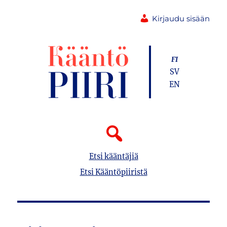
Kirjaudu sisään
FI
SV
EN
Etsi kääntäjiä
Etsi Kääntöpiiristä