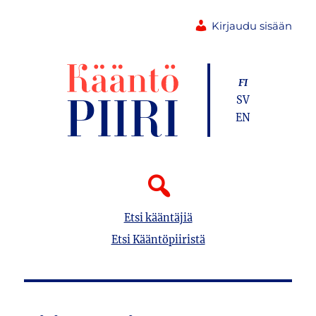
Kirjaudu sisään
FI
SV
EN
Etsi kääntäjiä
Etsi Kääntöpiiristä