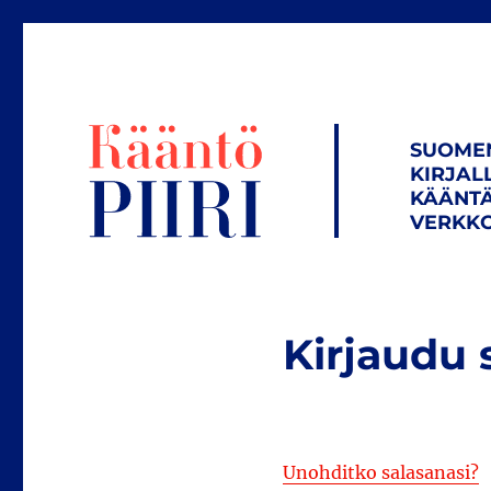
SUOME
KIRJAL
KÄÄNTÄ
VERKKO
Kirjaudu 
Unohditko salasanasi?