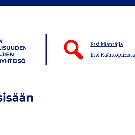
N
Etsi kääntäjiä
LISUUDEN
JIEN
Etsi Kääntöpiiristä
YHTEISÖ
sisään