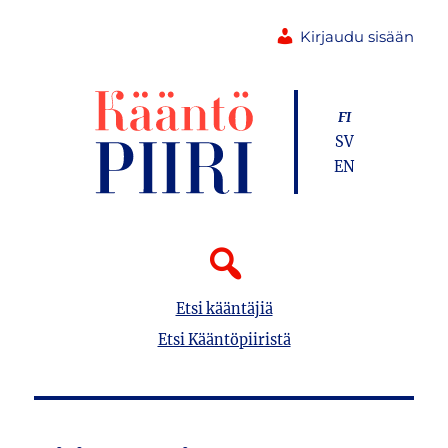
Kirjaudu sisään
FI
SV
EN
Etsi kääntäjiä
Etsi Kääntöpiiristä