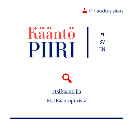
Kirjaudu sisään
FI
SV
EN
Etsi kääntäjiä
Etsi Kääntöpiiristä