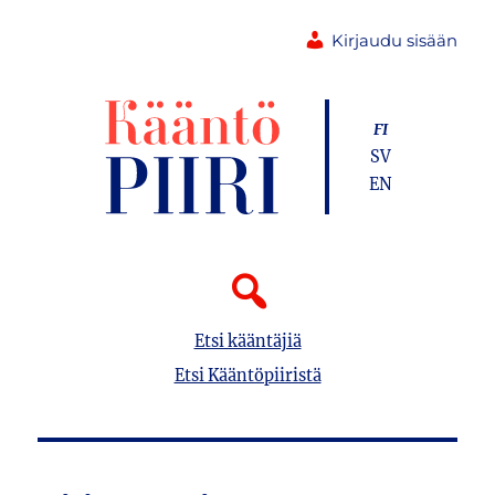
Kirjaudu sisään
FI
SV
EN
Etsi kääntäjiä
Etsi Kääntöpiiristä