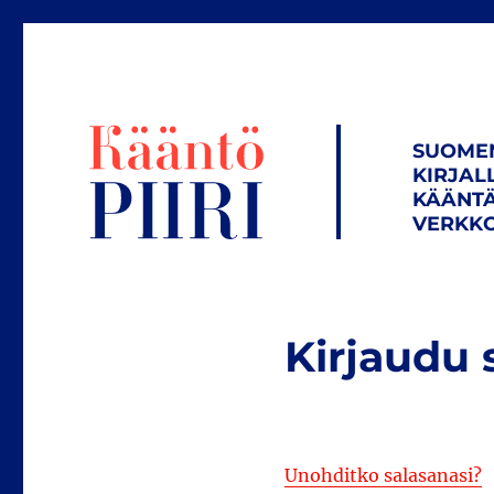
SUOME
KIRJAL
KÄÄNTÄ
VERKKO
Kirjaudu 
Unohditko salasanasi?