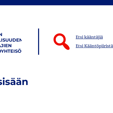
N
Etsi kääntäjiä
LISUUDEN
JIEN
Etsi Kääntöpiiristä
YHTEISÖ
sisään