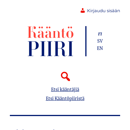
Kirjaudu sisään
FI
SV
EN
Etsi kääntäjiä
Etsi Kääntöpiiristä